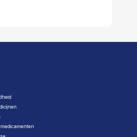
dheid
dicijnen
s
r medicamenten
ase