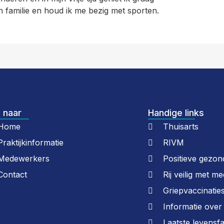
n familie en houd ik me bezig met sporten.
 naar
Handige links
Home
Thuisarts
Praktijkinformatie
RIVM
Medewerkers
Positieve gezon
Contact
Rij veilig met me
Griepvaccinatie
Informatie ove
Laatste levensf