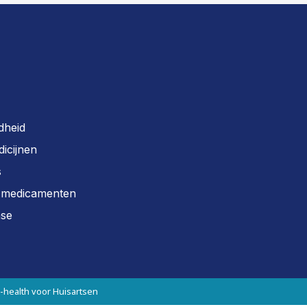
dheid
dicijnen
s
r medicamenten
ase
E-health voor Huisartsen