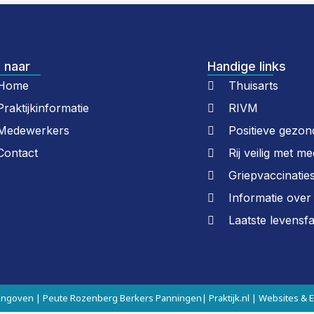
 naar
Handige links
Home
Thuisarts
Praktijkinformatie
RIVM
Medewerkers
Positieve gezon
Contact
Rij veilig met me
Griepvaccinatie
Informatie ove
Laatste levensf
 Ringoven | Peute Rozenberg Berkers Panningen
| Praktijk.nl | Websites & 